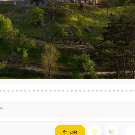
RA
Zpět