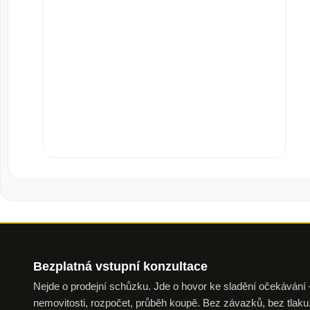
Bezplatná vstupní
konzultace
Nejde o prodejní schůzku. Jde o hovor ke sladění očekávání —
nemovitosti, rozpočet, průběh koupě. Bez závazků, bez tl