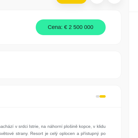
Cena:
€ 2 500 000
achází v srdci Istrie, na náhorní plošině kopce, v klidu
ětové strany. Resort je celý oplocen a přístupný po