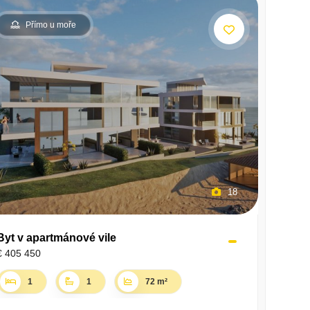
Přímo u moře
18
Byt v apartmánové vile
€ 405 450
1
1
72 m²