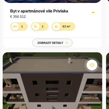
Byt v apartmánové vile Privlaka
€ 356 512
1
1
63 m²
ZOBRAZIT DETAILY