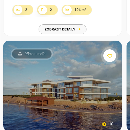
2
2
104 m²
ZOBRAZIT DETAILY
Přímo u moře
16