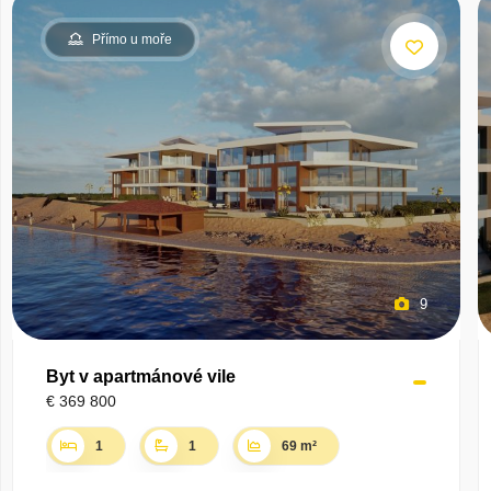
Přímo u moře
9
Byt v apartmánové vile
€ 369 800
1
1
69 m²