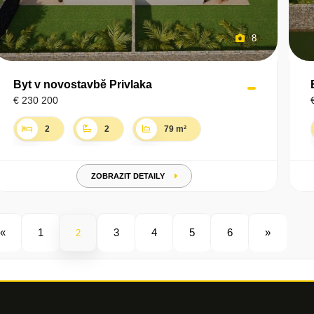
8
Byt v novostavbě Privlaka
€ 230 200
2
2
79 m²
ZOBRAZIT DETAILY
«
1
3
4
5
6
»
2