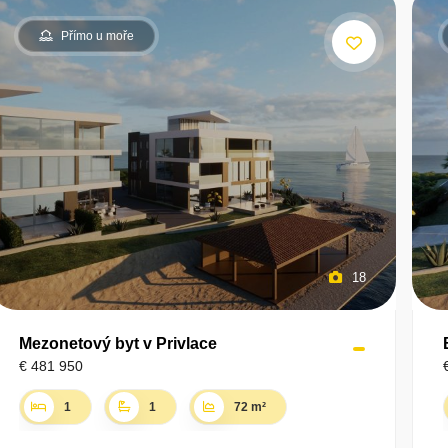
Přímo u moře
18
Mezonetový byt v Privlace
€ 481 950
1
1
72 m²