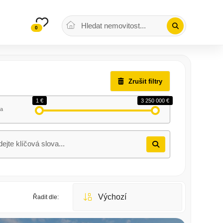
0
Zrušit filtry
1 €
3 250 000 €
a
Řadit dle: