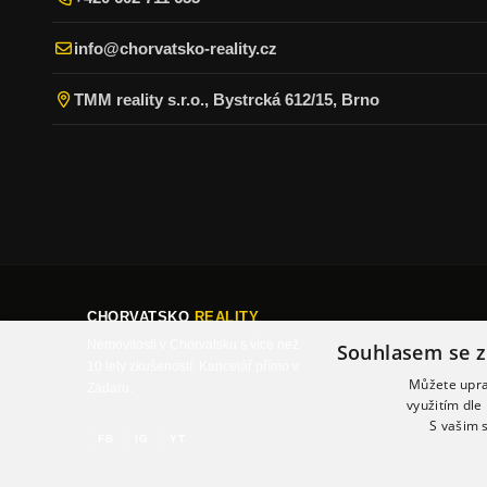
info@chorvatsko-reality.cz
TMM reality s.r.o., Bystrcká 612/15, Brno
CHORVATSKO
REALITY
Nemovitosti v Chorvatsku s více než
Souhlasem se z
10 lety zkušeností. Kancelář přímo v
Můžete uprav
Zadaru.
využitím dle
S vašim 
FB
IG
YT