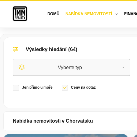
DOMŮ
NABÍDKA NEMOVITOSTÍ
FINAN
Výsledky hledání (
64
)
Vyberte typ
Jen přímo u moře
Ceny na dotaz
Nabídka nemovitostí v Chorvatsku