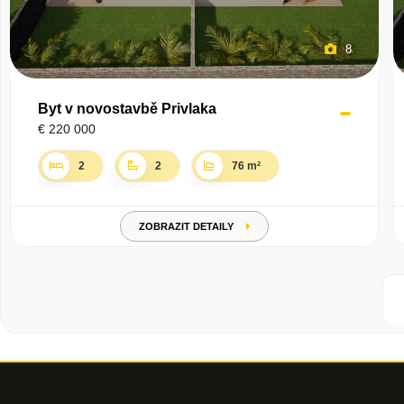
8
Byt v novostavbě Privlaka
€ 220 000
2
2
76 m²
ZOBRAZIT DETAILY