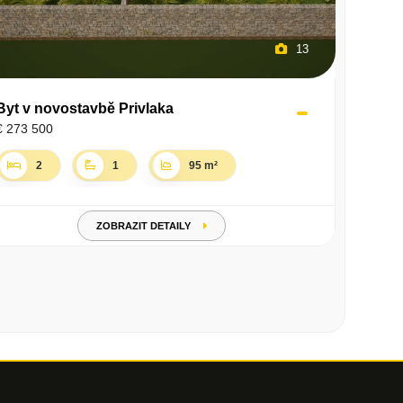
13
Byt v novostavbě Privlaka
€ 273 500
2
1
95 m²
ZOBRAZIT DETAILY