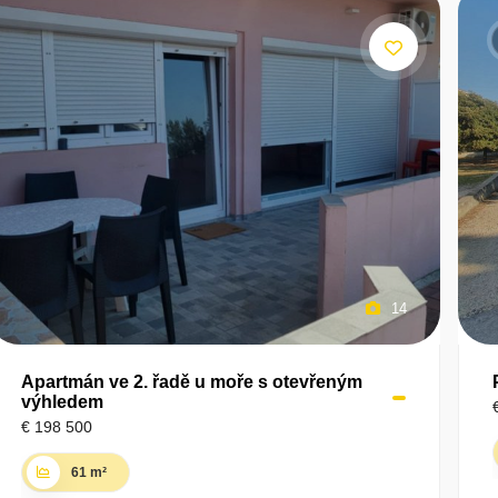
14
Apartmán ve 2. řadě u moře s otevřeným
výhledem
€ 198 500
61 m²