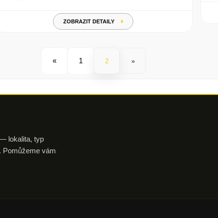
ZOBRAZIT DETAILY
«
1
2
»
 lokalita, typ
aku. Pomůžeme vám