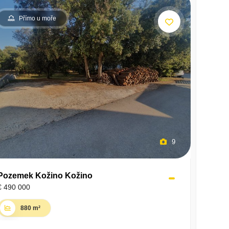
Přímo u moře
9
Pozemek Kožino Kožino
€ 490 000
880 m²