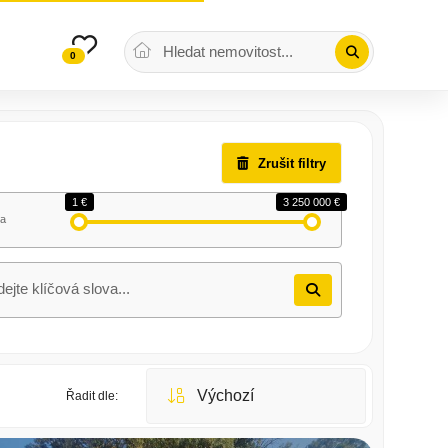
0
Zrušit filtry
1 €
3 250 000 €
a
Řadit dle: