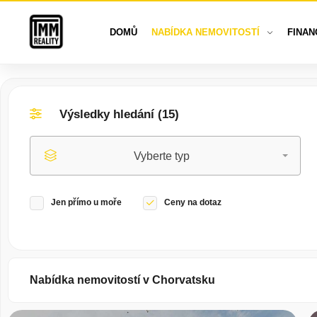
DOMŮ
NABÍDKA NEMOVITOSTÍ
FINAN
Výsledky hledání (
15
)
Vyberte typ
Jen přímo u moře
Ceny na dotaz
Nabídka nemovitostí v Chorvatsku