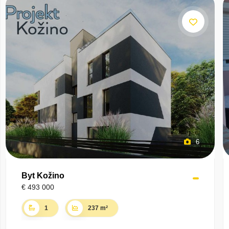
6
Byt Kožino
€ 493 000
1
237 m²