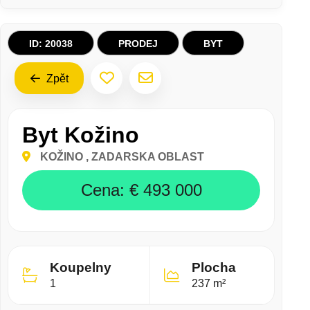
BYT KOŽINO
ID: 20038
PRODEJ
BYT
Zpět
Byt Kožino
KOŽINO
, ZADARSKA OBLAST
Cena:
€ 493 000
Koupelny
Plocha
1
237 m²