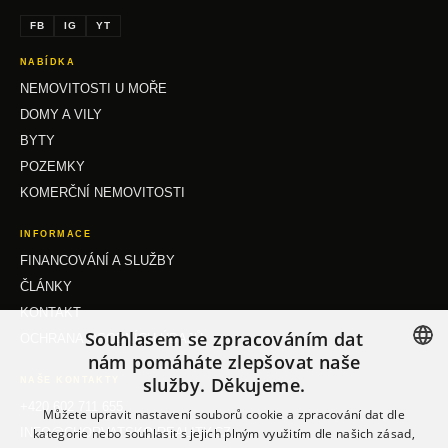
FB
IG
YT
NABÍDKA
NEMOVITOSTI U MOŘE
DOMY A VILY
BYTY
POZEMKY
KOMERČNÍ NEMOVITOSTI
INFORMACE
FINANCOVÁNÍ A SLUŽBY
ČLÁNKY
KONTAKT
Souhlasem se zpracováním dat
OCHRANA OSOBNÍCH ÚDAJŮ
nám pomáháte zlepšovat naše
služby. Děkujeme.
NAŠE KONTAKTY
CZECH
+420 602 711 655
Můžete upravit nastavení souborů cookie a zpracování dat dle
GERMAN
kategorie nebo souhlasit s jejich plným využitím dle našich zásad,
INFO@CHORVATSKO-REALITY.CZ