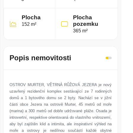
Plocha
Plocha
pozemku
152 m²
365 m²
Popis nemovitosti
OSTROV MURTER, VĚTRNÁ RŮŽOVÁ JEZERA je nový
uzavřený rezidenční komplex sestávající ze 7 rodinných
domů a 1 bytového domu se 2 byty. Nachází se v jižní
části obce Jezera na ostrově Murter, 45 metrů od moře
(marina) a 300 metrů od dobře udržované pláže. Osada je
introvertní, respektive orientovaná do vlastního vnitrozemí,
aby byl zajištěn klid a intimita, ale inspirativní výhled na
moře a ostrovy je nedílnou součástí každé obytné