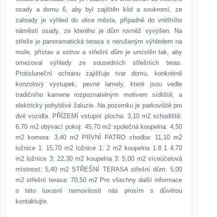
osady a domu 6, aby byl zajištěn klid a soukromí, ze
zahrady je výhled do ulice města, případně do vnitřního
náměstí osady, ze kterého je dům rovněž vyvýšen. Na
střeše je panoramatická terasa s nerušeným výhledem na
moře, přístav a ostrov a střešní dům je umístěn tak, aby
omezoval výhledy ze sousedních střešních teras.
Protisluneční ochranu zajišťuje tvar domu, konkrétně
konzolový výstupek, pevné lamely, které jsou vedle
tradičního kamene rozpoznatelným motivem sídliště, a
elektricky pohyblivé žaluzie. Na pozemku je parkoviště pro
dvě vozidla. PŘÍZEMÍ vstupní plocha: 3,10 m2 schodiště:
6,70 m2 obývací pokoj: 45,70 m2 společná koupelna: 4,50
m2 komora: 3,40 m2 PRVNÍ PATRO chodba: 11,10 m2
ložnice 1: 15,70 m2 ložnice 1: 2 m2 koupelna 1.8 1 4,70
m2 ložnice 3: 22,30 m2 koupelna 3: 5,00 m2 víceúčelová
místnost: 5,40 m2 STŘEŠNÍ TERASA střešní dům: 5,00
m2 střešní terasa: 70,50 m2 Pro všechny další informace
o této luxusní nemovitosti nás prosím s důvěrou
kontaktujte.