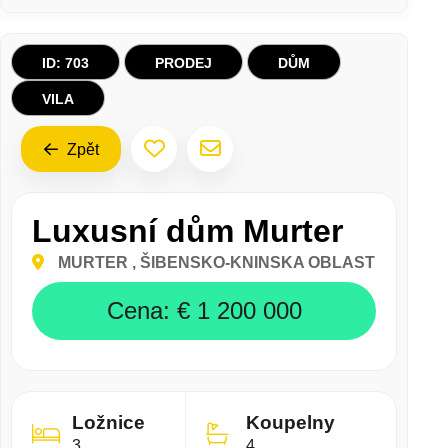
LUXUSNÍ DŮM MURTER
ID: 703
PRODEJ
DŮM
VILA
Zpět
Luxusní dům Murter
MURTER
, ŠIBENSKO-KNINSKA OBLAST
Cena:
€ 1 200 000
Ložnice
Koupelny
3
4