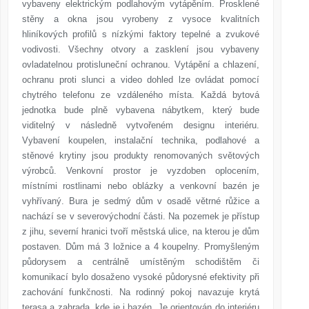
vybaveny elektrickým podlahovým vytápěním. Prosklené
stěny a okna jsou vyrobeny z vysoce kvalitních
hliníkových profilů s nízkými faktory tepelné a zvukové
vodivosti. Všechny otvory a zasklení jsou vybaveny
ovladatelnou protisluneční ochranou. Vytápění a chlazení,
ochranu proti slunci a video dohled lze ovládat pomocí
chytrého telefonu ze vzdáleného místa. Každá bytová
jednotka bude plně vybavena nábytkem, který bude
viditelný v následně vytvořeném designu interiéru.
Vybavení koupelen, instalační technika, podlahové a
stěnové krytiny jsou produkty renomovaných světových
výrobců. Venkovní prostor je vyzdoben oplocením,
místními rostlinami nebo oblázky a venkovní bazén je
vyhřívaný. Bura je sedmý dům v osadě větrné růžice a
nachází se v severovýchodní části. Na pozemek je přístup
z jihu, severní hranici tvoří městská ulice, na kterou je dům
postaven. Dům má 3 ložnice a 4 koupelny. Promyšleným
půdorysem a centrálně umístěným schodištěm či
komunikací bylo dosaženo vysoké půdorysné efektivity při
zachování funkčnosti. Na rodinný pokoj navazuje krytá
terasa a zahrada, kde je i bazén. Je orientován do interiéru