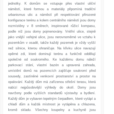
jednotky. K domům se vstupuje přes vlastní uliční
náměstí, které formou a materiály připomíná tradiční
urbanismus ulic a náměstí při respektování přirozené
konfigurace terénu a kolem centrálního náměstí jsou domy
rozmístěny v 8 směrech, inspirované růžicí kompasu,
podle níž jsou domy pojmenovány. Vnitřní ulice, stejně
jako vnější veřejné ulice, jsou nerovnoměrné ve vztahu k
pozemkům v osadě, takže každý pozemek je vždy vyšší
než silnice, kterou ohraničuje. Na křivku ulice navazují
opěrné zdi, které dominují terénu a funkčně oddělují
společné od soukromého. Ke každému domu náleží
parkovací stání, vlastní bazén a upravená zahrada,
umístění domů na pozemcích zajišťuje soukromí před
sousedy, zastíněné venkovní prostranství a prostor na
opalování. Každý dům má zařízenou střešní terasu, která
nabízí nejpůsobivější výhledy do okolí. Domy jsou
navrženy podle vyšších standardů výstavby a bydlení.
Každý dům je vybaven tepelným čerpadlem, které vytápí a
chladí dům a každá místnost je vytápěna a chlazena,
kromě skladu. Všechny koupelny a kuchyně jsou