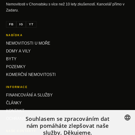
Nemovitosti v Chorvatsku s více než 10 lety zkušeností. Kancelář přímo v
Zadaru.
FB
IG
YT
NABÍDKA
NEMOVITOSTI U MOŘE
DOMY A VILY
BYTY
POZEMKY
KOMERČNÍ NEMOVITOSTI
INFORMACE
FINANCOVÁNÍ A SLUŽBY
ČLÁNKY
KONTAKT
Souhlasem se zpracováním dat
OCHRANA OSOBNÍCH ÚDAJŮ
nám pomáháte zlepšovat naše
služby. Děkujeme.
NAŠE KONTAKTY
CZECH