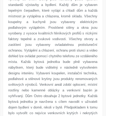
standardů výstavby a bydlení. Každý dům je vybaven
tepelným čerpadlem, které vytápí a chladí dům a každá
místnost je vytápěna a chlazena, kromě skladu. Všechny
koupelny a kuchyně jsou vybaveny elektrickým
podlahovým vytápěním. Prosklené stěny a okna jsou
vyrobeny z vysoce kvalitních hliníkových profilů s nízkými
faktory tepelné a zvukové vodivosti. Všechny otvory a
zasklení jsou vybaveny ovladatelnou protisluneční
ochranou. Vytápění a chlazení, ochranu proti slunci a video
dohled lze ovládat pomocí chytrého telefonu ze vzdáleného
místa. Každá bytová jednotka bude plně vybavena
nábytkem, který bude viditelný v následně vytvořeném
designu interiéru. Vybavení koupelen, instalační technika,
podlahové a stěnové krytiny jsou produkty renomovaných
světových výrobců. Venkovní areál zdobí oplocení, místní
rostliny nebo kamenné oblázky a venkovní bazén je
vyhřívaný. Dům Ostro obsahuje 2 bytové jednotky. Každá
bytová jednotka je navržena s cílem navodit v uživateli
dojem bydlení v domě, nikoli v bytě. Předpokladem k tomu
bylo vytvořit co nejvíce venkovních krytých i nekrytých