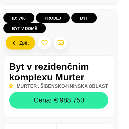
BYT V REZIDENČNÍM KOMPLEXU MURTER
ID: 706
PRODEJ
BYT
BYT V DOMĚ
Zpět
Byt v rezidenčním
komplexu Murter
MURTER
, ŠIBENSKO-KNINSKA OBLAST
Cena:
€ 988 750