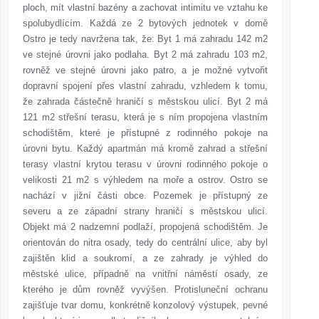
ploch, mít vlastní bazény a zachovat intimitu ve vztahu ke
spolubydlícím. Každá ze 2 bytových jednotek v domě
Ostro je tedy navržena tak, že: Byt 1 má zahradu 142 m2
ve stejné úrovni jako podlaha. Byt 2 má zahradu 103 m2,
rovněž ve stejné úrovni jako patro, a je možné vytvořit
dopravní spojení přes vlastní zahradu, vzhledem k tomu,
že zahrada částečně hraničí s městskou ulicí. Byt 2 má
121 m2 střešní terasu, která je s ním propojena vlastním
schodištěm, které je přístupné z rodinného pokoje na
úrovni bytu. Každý apartmán má kromě zahrad a střešní
terasy vlastní krytou terasu v úrovni rodinného pokoje o
velikosti 21 m2 s výhledem na moře a ostrov. Ostro se
nachází v jižní části obce. Pozemek je přístupný ze
severu a ze západní strany hraničí s městskou ulicí.
Objekt má 2 nadzemní podlaží, propojená schodištěm. Je
orientován do nitra osady, tedy do centrální ulice, aby byl
zajištěn klid a soukromí, a ze zahrady je výhled do
městské ulice, případně na vnitřní náměstí osady, ze
kterého je dům rovněž vyvýšen. Protisluneční ochranu
zajišťuje tvar domu, konkrétně konzolový výstupek, pevné