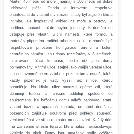
Murter, 45 metrů od moře (marina) a 300 metrů od dobře
udržované pláže. Osada je introvertní, respektive
orientovaná do vlastního vnitrozemí, aby byl zajištěn klid a
intimita, ale inspirativní výhled na moře a ostrovy je
nedílnou součástí každé obytné jednotky. K domům se
vstupuje přes vlastní uliční náměstí, které formou a
materiály připomíná tradiční urbanismus ulic a náměstí při
respektování přirozené konfigurace terénu a kolem
centrálního náměstí jsou domy rozmístěny v 8 směrech,
inspirované růžicí kompasu, podle níž jsou domy
pojmenovány. Vnitřní ulice, stejně jako vnější veřejné ulice,
jsou nerovnoměrné ve vztahu k pozemkům v osadě, takže
každý pozemek je vždy vyšší než silnice, kterou
ohraničuje. Na křivku ulice navazují opěrné zdi, které
dominují terénu a funkčně oddělují společné od
soukromého. Ke každému domu náleží parkovací stání,
vlastní bazén a upravená zahrada, umístění domů na
pozemcích zajišťuje soukromí před pohledy sousedů,
venkovní část ve stínu a prostor na opalování. Každý dům
má zařízenou střešní terasu, která nabízí nejpůsobivější
výhledy do okolí. Domy jsou navrženy podle vyšších