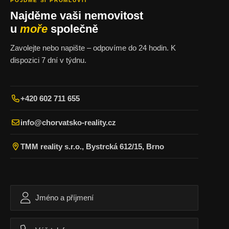
POJĎME SI PROMLUVIT
Najděme vaši nemovitost
u
moře
společně
Zavolejte nebo napište – odpovíme do 24 hodin. K
dispozici 7 dní v týdnu.
+420 602 711 655
info@chorvatsko-reality.cz
TMM reality s.r.o., Bystrcká 612/15, Brno