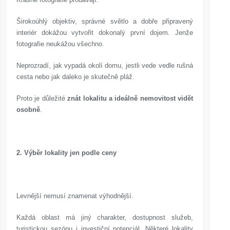
Širokoúhlý objektiv, správné světlo a dobře připravený
interiér dokážou vytvořit dokonalý první dojem. Jenže
fotografie neukážou všechno.
Neprozradí, jak vypadá okolí domu, jestli vede vedle rušná
cesta nebo jak daleko je skutečně pláž.
Proto je důležité
znát lokalitu a ideálně nemovitost vidět
osobně
.
2. Výběr lokality jen podle ceny
Levnější nemusí znamenat výhodnější.
Každá oblast má jiný charakter, dostupnost služeb,
turistickou sezónu i investiční potenciál. Některé lokality