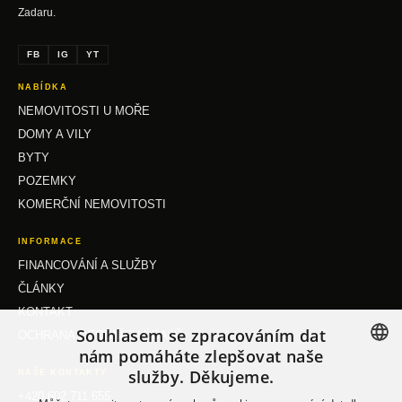
Zadaru.
FB
IG
YT
NABÍDKA
NEMOVITOSTI U MOŘE
DOMY A VILY
BYTY
POZEMKY
KOMERČNÍ NEMOVITOSTI
INFORMACE
FINANCOVÁNÍ A SLUŽBY
ČLÁNKY
KONTAKT
Souhlasem se zpracováním dat
OCHRANA OSOBNÍCH ÚDAJŮ
nám pomáháte zlepšovat naše
služby. Děkujeme.
NAŠE KONTAKTY
CZECH
+420 602 711 655