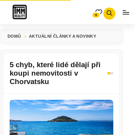
0
DOMŮ
AKTUÁLNÍ ČLÁNKY A NOVINKY
5 CHYB, KTERÉ LIDÉ DĚLAJÍ PŘI KOUPI NEMOVITOSTI
5 chyb, které lidé dělají při
koupi nemovitosti v
Chorvatsku