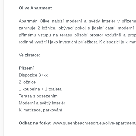
Olive Apartment
Apartmán Olive nabízí moderní a světlý interiér v příze
zahrnuje 2 ložnice, obývací pokoj s jídelní částí, modern
přímému vstupu na terasu působí prostor vzdušně a propo
rodinné využití i jako investiční příležitost. K dispozici je kli
Ve zkratce:
Přízemí
Dispozice 3+kk
2 ložnice
1 koupelna + 1 toaleta
Terasa s posezením
Moderní a světlý interiér
Klimatizace, parkování
Odkaz na fotky:
www.queenbeachresort.eu/olive-apartment