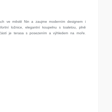
each ve městě Nin a zaujme moderním designem i
rtní ložnice, elegantní koupelnu s toaletou, plně
částí je terasa s posezením a výhledem na moře.