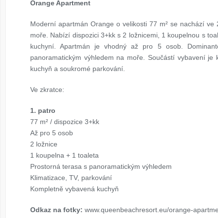
Orange Apartment
Moderní apartmán Orange o velikosti 77 m² se nachází ve 2
moře. Nabízí dispozici 3+kk s 2 ložnicemi, 1 koupelnou s t
kuchyní. Apartmán je vhodný až pro 5 osob. Dominant
panoramatickým výhledem na moře. Součástí vybavení je kl
kuchyň a soukromé parkování.
Ve zkratce:
1. patro
77 m² / dispozice 3+kk
Až pro 5 osob
2 ložnice
1 koupelna + 1 toaleta
Prostorná terasa s panoramatickým výhledem
Klimatizace, TV, parkování
Kompletně vybavená kuchyň
Odkaz na fotky:
www.queenbeachresort.eu/orange-apartme