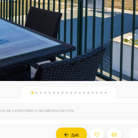
CH SE 4 APARTMÁNY A DECHBEROUCÍM VÝHLEDEM - ZADAR, NIN
Zpět