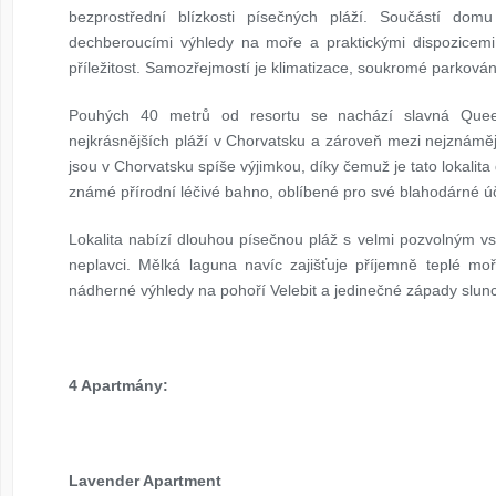
bezprostřední blízkosti písečných pláží. Součástí dom
dechberoucími výhledy na moře a praktickými dispozicemi v
příležitost. Samozřejmostí je klimatizace, soukromé parková
Pouhých 40 metrů od resortu se nachází slavná Queen’
nejkrásnějších pláží v Chorvatsku a zároveň mezi nejznáměj
jsou v Chorvatsku spíše výjimkou, díky čemuž je tato lokalit
známé přírodní léčivé bahno, oblíbené pro své blahodárné ú
Lokalita nabízí dlouhou písečnou pláž s velmi pozvolným vs
neplavci. Mělká laguna navíc zajišťuje příjemně teplé m
nádherné výhledy na pohoří Velebit a jedinečné západy slu
4 Apartmány:
Lavender Apartment