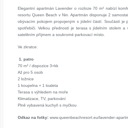
Elegantní apartmán Lavender o rozloze 70 m² nabízí komfor
resortu Queen Beach v Nin. Apartmán disponuje 2 samostat
obývacím pokojem propojeným s jídelní částí. Součástí je 
spotřebiči. Velkou předností je terasa s jídelním stolem a
satelitním příjmem a soukromé parkovací místo.
Ve zkratce:
1. patro
70 m² / dispozice 3+kk
Až pro 5 osob
2 ložnice
1 koupelna + 1 toaleta
Terasa s výhledem na moře
Klimatizace, TV, parkování
Plně vybavená kuchyň s myčkou
Odkaz na fotky:
www.queenbeachresort.eu/lavender-apartm