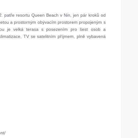
. patře resortu Queen Beach v Nin, jen pár kroků od
oaletou a prostorným obývacím prostorem propojeným s
ou je velká terasa s posezením pro šest osob a
imatizace, TV se satelitním příjmem, plně vybavená
nt/