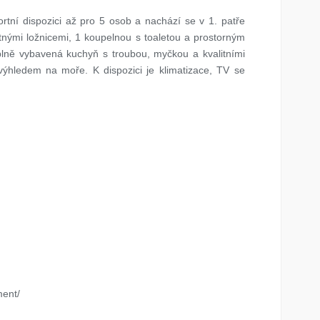
tní dispozici až pro 5 osob a nachází se v 1. patře
nými ložnicemi, 1 koupelnou s toaletou a prostorným
plně vybavená kuchyň s troubou, myčkou a kvalitními
 výhledem na moře. K dispozici je klimatizace, TV se
ent/