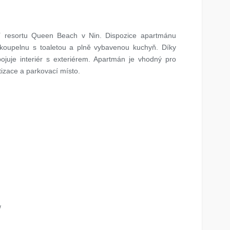
mí resortu Queen Beach v Nin. Dispozice apartmánu
í koupelnu s toaletou a plně vybavenou kuchyň. Díky
juje interiér s exteriérem. Apartmán je vhodný pro
matizace a parkovací místo.
/