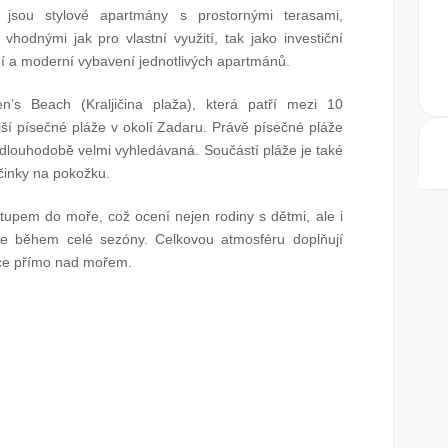
u jsou stylové apartmány s prostornými terasami,
hodnými jak pro vlastní využití, tak jako investiční
ní a moderní vybavení jednotlivých apartmánů.
s Beach (Kraljičina plaža), která patří mezi 10
ší písečné pláže v okolí Zadaru. Právě písečné pláže
a dlouhodobě velmi vyhledávaná. Součástí pláže je také
činky na pokožku.
tupem do moře, což ocení nejen rodiny s dětmi, ale i
oře během celé sezóny. Celkovou atmosféru doplňují
nce přímo nad mořem.