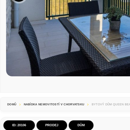
DOMŮ
NABÍDKA NEMOVITOSTÍ V CHORVATSKU
BYTOVÝ DŮM QUEEN BEA
ID: 20106
PRODEJ
DŮM