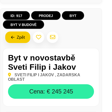
BYT V NOVOSTAVBĚ SVETI FILIP I JAKOV
ID: 917
PRODEJ
BYT
BYT V BUDOVĚ
Zpět
Byt v novostavbě
Sveti Filip i Jakov
SVETI FILIP I JAKOV
, ZADARSKA
OBLAST
Cena:
€ 245 245