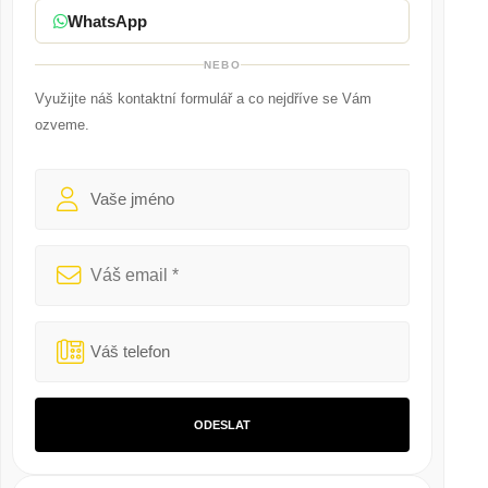
WhatsApp
NEBO
Využijte náš kontaktní formulář a co nejdříve se Vám
ozveme.
ODESLAT