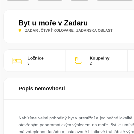
Byt u moře v Zadaru
ZADAR
, ČTVRŤ KOLOVARE
, ZADARSKA OBLAST
Ložnice
Koupelny
3
2
Popis nemovitosti
Nabízíme velmi pohodlný byt v prestižní a jedinečné lokalitě
otevřeným panoramatickým výhledem na moře. Byt je umíst
má zateplenou fasádu a instalované hliníkové truhlářské výro