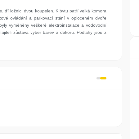
, tří ložnic, dvou koupelen. K bytu patří velká komora
kové ovládání a parkovací stání v oploceném dvoře
e byly vyměněny veškeré elektroinstalace a vodovodní
jiteli zůstává výběr barev a dekoru. Podlahy jsou z