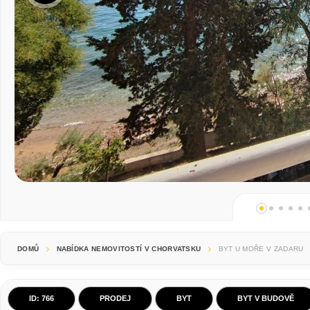
DOMŮ
NABÍDKA NEMOVITOSTÍ V CHORVATSKU
BYT U MOŘE V ZADARU
ID: 766
PRODEJ
BYT
BYT V BUDOVĚ