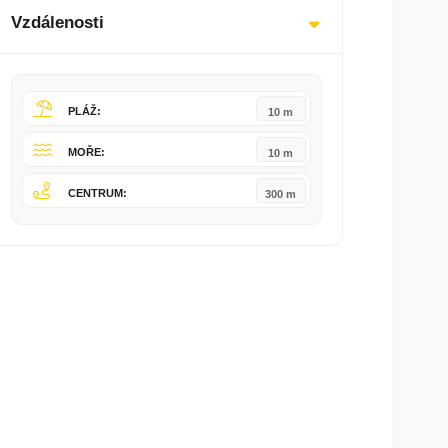
Vzdálenosti
PLÁŽ:
10 m
MOŘE:
10 m
CENTRUM:
300 m