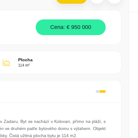
Cena:
€ 950 000
Plocha
114 m²
 v Zadaru. Byt se nachází v Kolovari, přímo na pláži, s
ěn ve druhém patře bytového domu s výtahem. Objekt
bky. Čistá užitná plocha bytu je 114 m2.